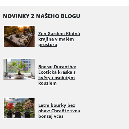
NOVINKY Z NAŠEHO BLOGU
Zen Garden: Klidná
krajina v malém
prostoru
Bonsaj Durantha:
Exotická kráska s
květy i osobitým
kouzlem
Letní bouřky bez
obav: Chraňte svou
bonsaj včas