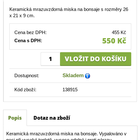
Keramická mrazuvzdorná miska na bonsaje s rozměry 26
x 21 x 9 cm.
Cena bez DPH:
455 Kč
550 Kč
Cena s DPH:
Skladem
Dostupnost:
Kód zboží:
138915
Popis
Dotaz na zboží
Keramická mrazuvzdorná miska na bonsaje. Vypalováno v
peci při vysoké teplotě, vysoce odolná i proti nárazu.