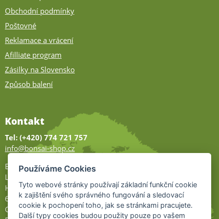
Obchodní podmínky
Poštovné
Reklamace a vrácení
Afilliate program
Zásilky na Slovensko
Způsob balení
Kontakt
Tel: (+420) 774 721 757
info@bonsai-shop.cz
Bonsai-shop
Používáme Cookies
Legionářů 2
Tyto webové stránky používají základní funkční cookie
Hodonín
k zajištění svého správného fungování a sledovací
695 01
cookie k pochopení toho, jak se stránkami pracujete.
Otevřeno:
Další typy cookies budou použity pouze po vašem