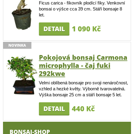
Ficus carica - fíkovník plodící fíky. Venkovní
bonsai o výšce cca 39 cm. Stáří bonsaje 8
let.
1 090 Kč
DETAIL
NOVINKA
Pokojová bonsaj Carmona
microphylla - čaj fuki
292kwe
Velmi oblíbená bonsaje pro svoji nenáročnost,
vzhled a hezké květy. Výborně tvarovatelná.
Výška bonsaje 25 cm a stáří bonsaje 5 let.
440 Kč
DETAIL
BONSAI-SHOP