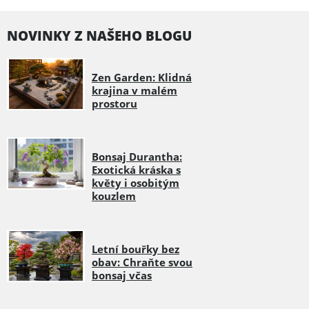
NOVINKY Z NAŠEHO BLOGU
Zen Garden: Klidná
krajina v malém
prostoru
Bonsaj Durantha:
Exotická kráska s
květy i osobitým
kouzlem
Letní bouřky bez
obav: Chraňte svou
bonsaj včas