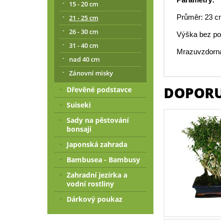
15 - 20 cm
Průměr: 23 
21 - 25 cm
26 - 30 cm
Výška bez po
31 - 40 cm
Mrazuvzdorná
nad 40 cm
Zánovní misky
DOPORU
Dřevěné podstavce
Suiseki
Sady na pěstování
bonsají
Japonská zahrada
Bambusea - Bambusy
Zahradní jezírka a
vodní rostliny
Dárkový poukaz