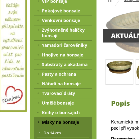
VIP bonsaje
Pokojové bonsaje
Venkovní bonsaje
Zvýhodněné balíčky
AKTUÁL
bonsají
Yamadori čarověníky
Hnojivo na bonsaje
Substráty a akadama
Pasty a ochrana
Nářadí na bonsaje
Tvarovací dráty
Popis
Umělé bonsaje
Knihy o bonsajích
Keramická mr
Misky na bonsaje
peci při vysok
Do 14 cm
Parametry: