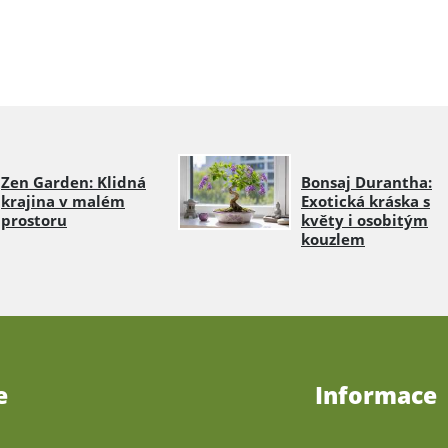
Zen Garden: Klidná
Bonsaj Durantha:
krajina v malém
Exotická kráska s
prostoru
květy i osobitým
kouzlem
e
Informace