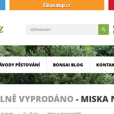
ÁVODY PĚSTOVÁNÍ
BONSAI BLOG
KONTA
LNĚ VYPRODÁNO
-
MISKA 
a bonsaje
21 - 25 cm
Miska na bonsaje k630