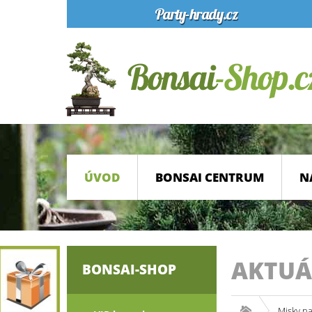
ÚVOD
BONSAI CENTRUM
N
AKTUÁ
BONSAI-SHOP
Misky n