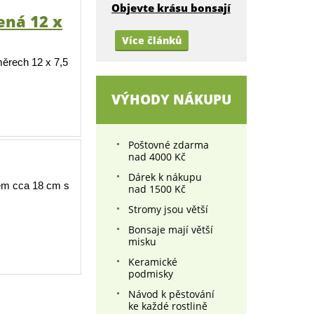
Objevte krásu bonsají
ená 12 x
Více článků
ěrech 12 x 7,5
VÝHODY NÁKUPU
Poštovné zdarma
nad 4000 Kč
Dárek k nákupu
em cca 18 cm s
nad 1500 Kč
Stromy jsou větší
Bonsaje mají větší
misku
Keramické
podmisky
Návod k pěstování
ke každé rostlině