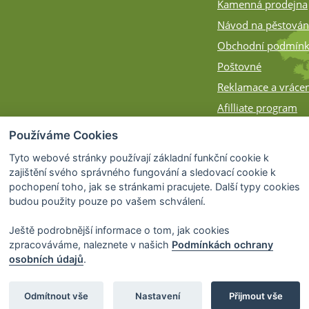
Kamenná prodejna
Návod na pěstován
Obchodní podmín
Poštovné
Reklamace a vrácen
Afilliate program
Zásilky na Slovens
Používáme Cookies
Způsob balení
Tyto webové stránky používají základní funkční cookie k
zajištění svého správného fungování a sledovací cookie k
pochopení toho, jak se stránkami pracujete. Další typy cookies
budou použity pouze po vašem schválení.
Ještě podrobnější informace o tom, jak cookies
zpracováváme, naleznete v našich
Podmínkách ochrany
osobních údajů
.
© 2026 Bonsai-Shop.cz -
Partnerský progra
Odmítnout vše
Nastavení
Přijmout vše