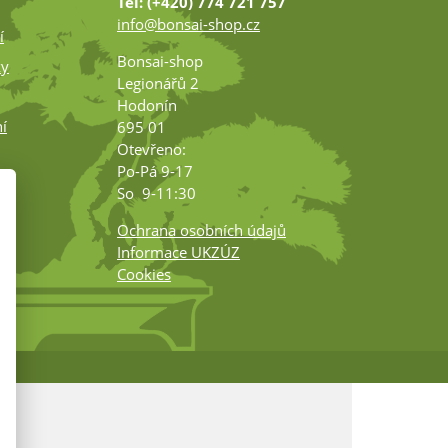
Tel: (+420) 774 721 757
info@bonsai-shop.cz
í
Bonsai-shop
ky
Legionářů 2
Hodonín
í
695 01
Otevřeno:
Po-Pá 9-17
ko
So 9-11:30
Ochrana osobních údajů
Informace UKZÚZ
Cookies
m