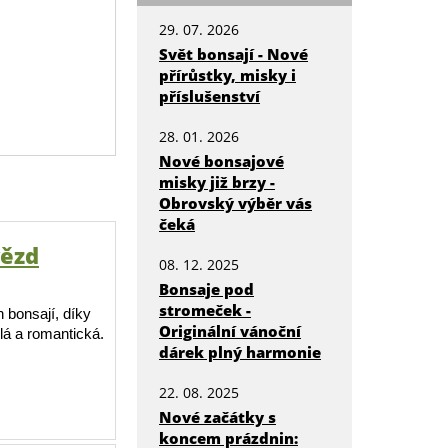
29. 07. 2026
Svět bonsají - Nové
přírůstky, misky i
příslušenství
28. 01. 2026
Nové bonsajové
misky již brzy -
Obrovský výběr vás
čeká
vězd
08. 12. 2025
Bonsaje pod
stromeček -
h bonsají, díky
Originální vánoční
lá a romantická.
dárek plný harmonie
22. 08. 2025
Nové začátky s
koncem prázdnin: