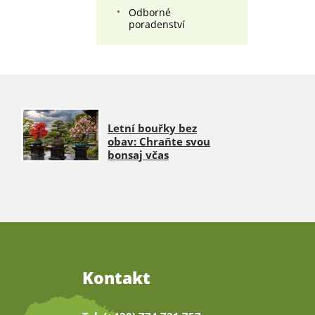
Odborné
poradenství
Letní bouřky bez
obav: Chraňte svou
bonsaj včas
Kontakt