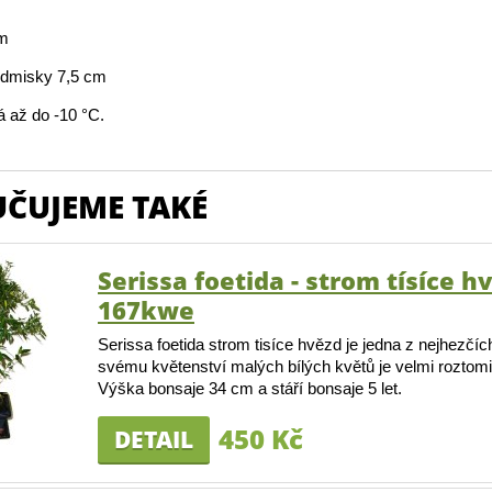
cm
dmisky 7,5 cm
 až do -10 °C.
ČUJEME TAKÉ
Serissa foetida - strom tísíce h
167kwe
Serissa foetida strom tisíce hvězd je jedna z nejhezčíc
svému květenství malých bílých květů je velmi roztomi
Výška bonsaje 34 cm a stáří bonsaje 5 let.
450 Kč
DETAIL