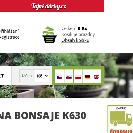
Celkem
0 Kč
Přihlášení
Košík je prázdný
Registrace
Obsah košíku
KT
NA BONSAJE K630