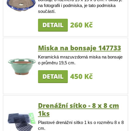
na fotografii i podmiska, je tato podmiska
součástí.
260 Kč
DETAIL
Miska na bonsaje 147733
Keramická mrazuvzdorná miska na bonsaje
o průměru 19,5 cm.
450 Kč
DETAIL
Drenážní sítko - 8 x 8 cm
1ks
Plastové drenážní sítko 1 ks o rozměru 8 x 8
cm.