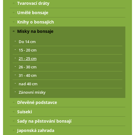
Tvarovací dráty
Umělé bonsaje
Knihy o bonsajích
Misky na bonsaje
Do 14 cm
15 - 20 cm
21 - 25 cm
26 - 30 cm
31 - 40 cm
nad 40 cm
Zánovní misky
Dřevěné podstavce
Suiseki
Sady na pěstování bonsají
Japonská zahrada