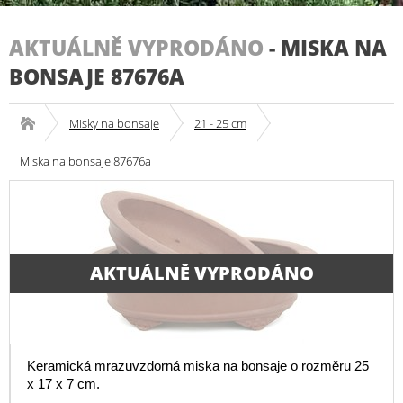
AKTUÁLNĚ VYPRODÁNO
-
MISKA NA
BONSAJE 87676A
Misky na bonsaje
21 - 25 cm
Miska na bonsaje 87676a
AKTUÁLNĚ VYPRODÁNO
Keramická mrazuvzdorná miska na bonsaje o rozměru 25
x 17 x 7 cm.