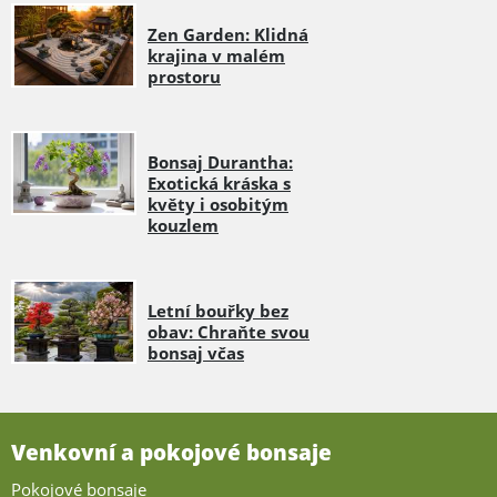
Zen Garden: Klidná
krajina v malém
prostoru
Bonsaj Durantha:
Exotická kráska s
květy i osobitým
kouzlem
Letní bouřky bez
obav: Chraňte svou
bonsaj včas
Venkovní a pokojové bonsaje
Pokojové bonsaje