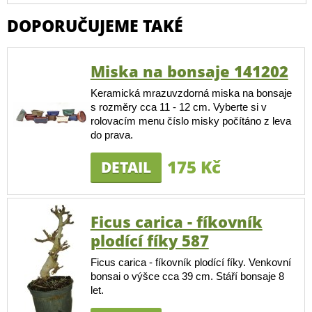
DOPORUČUJEME TAKÉ
Miska na bonsaje 141202
Keramická mrazuvzdorná miska na bonsaje
s rozměry cca 11 - 12 cm. Vyberte si v
rolovacím menu číslo misky počítáno z leva
do prava.
175 Kč
DETAIL
Ficus carica - fíkovník
plodící fíky 587
Ficus carica - fíkovník plodící fíky. Venkovní
bonsai o výšce cca 39 cm. Stáří bonsaje 8
let.