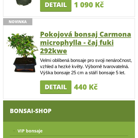
1 090 Kč
DETAIL
NOVINKA
Pokojová bonsaj Carmona
microphylla - čaj fuki
292kwe
Velmi oblíbená bonsaje pro svoji nenáročnost,
vzhled a hezké květy. Výborně tvarovatelná.
Výška bonsaje 25 cm a stáří bonsaje 5 let.
440 Kč
DETAIL
BONSAI-SHOP
VIP bonsaje