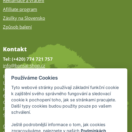
Reklamace a vrácení
Afilliate program
Zásilky na Slovensko
Způsob balení
Kontakt
Tel: (+420) 774 721 757
info@bonsai-shop.cz
Bonsai-shop
Používáme Cookies
Legionářů 2
Tyto webové stránky používají základní funkční cookie
Hodonín
k zajištění svého správného fungování a sledovací
695 01
cookie k pochopení toho, jak se stránkami pracujete.
Otevřeno:
Další typy cookies budou použity pouze po vašem
Po-Pá 9-17
schválení.
So 9-11:30
Ještě podrobnější informace o tom, jak cookies
Ochrana osobních údajů
zpracováváme, naleznete v našich
Podmínkách