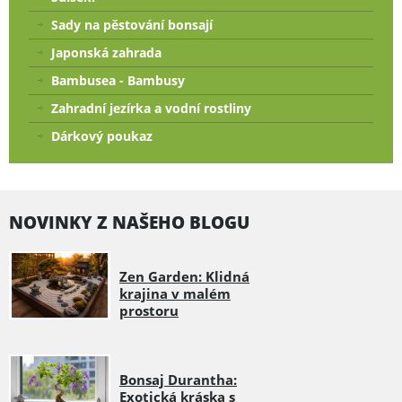
Sady na pěstování bonsají
Japonská zahrada
Bambusea - Bambusy
Zahradní jezírka a vodní rostliny
Dárkový poukaz
NOVINKY Z NAŠEHO BLOGU
Zen Garden: Klidná
krajina v malém
prostoru
Bonsaj Durantha:
Exotická kráska s