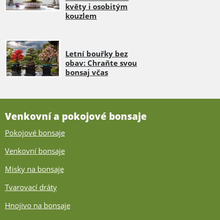
květy i osobitým
kouzlem
Letní bouřky bez
obav: Chraňte svou
bonsaj včas
Venkovní a pokojové bonsaje
Pokojové bonsaje
Venkovní bonsaje
Misky na bonsaje
Tvarovací dráty
Hnojivo na bonsaje