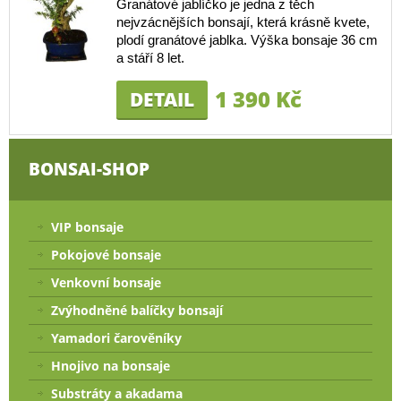
Granátové jablíčko je jedna z těch
nejvzácnějších bonsají, která krásně kvete,
plodí granátové jablka. Výška bonsaje 36 cm
a stáří 8 let.
1 390 Kč
DETAIL
BONSAI-SHOP
VIP bonsaje
Pokojové bonsaje
Venkovní bonsaje
Zvýhodněné balíčky bonsají
Yamadori čarověníky
Hnojivo na bonsaje
Substráty a akadama