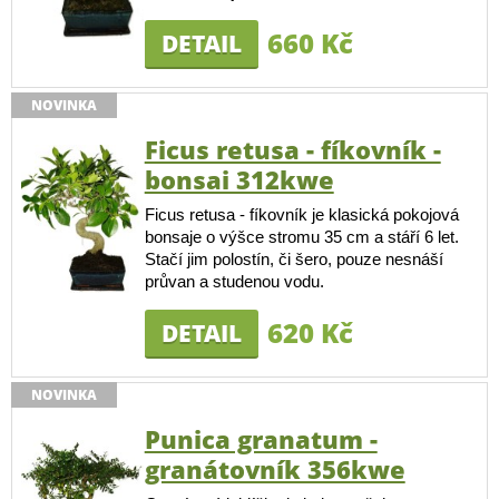
660 Kč
DETAIL
NOVINKA
Ficus retusa - fíkovník -
bonsai 312kwe
Ficus retusa - fíkovník je klasická pokojová
bonsaje o výšce stromu 35 cm a stáří 6 let.
Stačí jim polostín, či šero, pouze nesnáší
průvan a studenou vodu.
620 Kč
DETAIL
NOVINKA
Punica granatum -
granátovník 356kwe