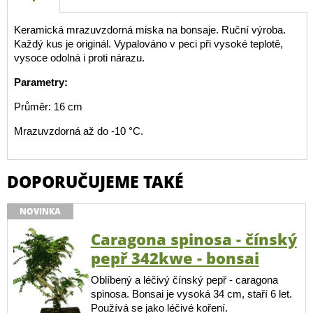
Keramická mrazuvzdorná miska na bonsaje. Ruční výroba.
Každý kus je originál. Vypalováno v peci při vysoké teplotě,
vysoce odolná i proti nárazu.
Parametry:
Průměr: 16 cm
Mrazuvzdorná až do -10 °C.
DOPORUČUJEME TAKÉ
NOVINKA
Caragona spinosa - čínský
pepř 342kwe - bonsai
Oblíbený a léčivý čínský pepř - caragona
spinosa. Bonsai je vysoká 34 cm, staří 6 let.
Používá se jako léčivé koření.