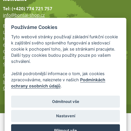
Tel: (+420) 774 721 757
info@bonsai-shop.cz
Bonsai-shop
Používáme Cookies
Legionářů 2
Tyto webové stránky používají základní funkční cookie
Hodonín
k zajištění svého správného fungování a sledovací
695 01
cookie k pochopení toho, jak se stránkami pracujete.
Otevřeno:
Další typy cookies budou použity pouze po vašem
Po-Pá 9-17
schválení.
So 9-11:30
Ještě podrobnější informace o tom, jak cookies
Ochrana osobních údajů
zpracováváme, naleznete v našich
Podmínkách
Informace UKZÚZ
ochrany osobních údajů
.
Cookies
Odmítnout vše
Nastavení
© 2026 Bonsai-Shop.cz -
Partnerský
Přijmout vše