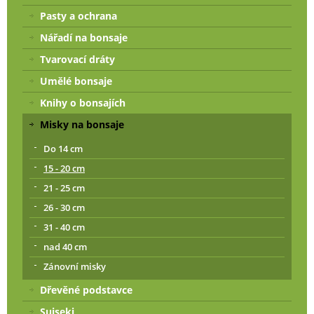
Pasty a ochrana
Nářadí na bonsaje
Tvarovací dráty
Umělé bonsaje
Knihy o bonsajích
Misky na bonsaje
Do 14 cm
15 - 20 cm
21 - 25 cm
26 - 30 cm
31 - 40 cm
nad 40 cm
Zánovní misky
Dřevěné podstavce
Suiseki