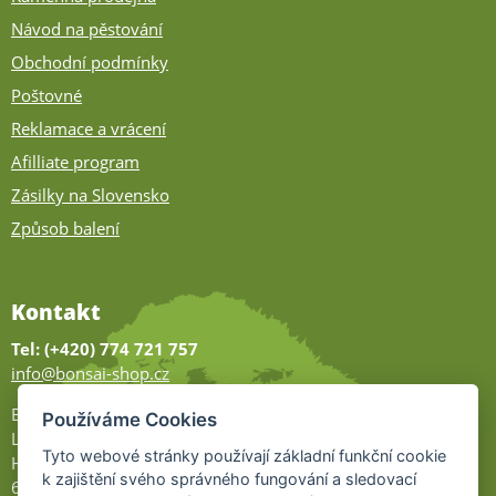
Návod na pěstování
Obchodní podmínky
Poštovné
Reklamace a vrácení
Afilliate program
Zásilky na Slovensko
Způsob balení
Kontakt
Tel: (+420) 774 721 757
info@bonsai-shop.cz
Bonsai-shop
Používáme Cookies
Legionářů 2
Tyto webové stránky používají základní funkční cookie
Hodonín
k zajištění svého správného fungování a sledovací
695 01