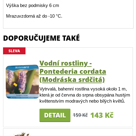
Výška bez podmisky 6 cm
Mrazuvzdorná až do -10 °C.
DOPORUČUJEME TAKÉ
SLEVA
Vodní rostliny -
Pontederia cordata
(Modráska srdčitá)
Vytrvalá, bahenní rostlina vysoká okolo 1 m,
která je od června do srpna obsypána hustým
květenstvím modravých nebo bílých květů.
143 Kč
DETAIL
159 Kč