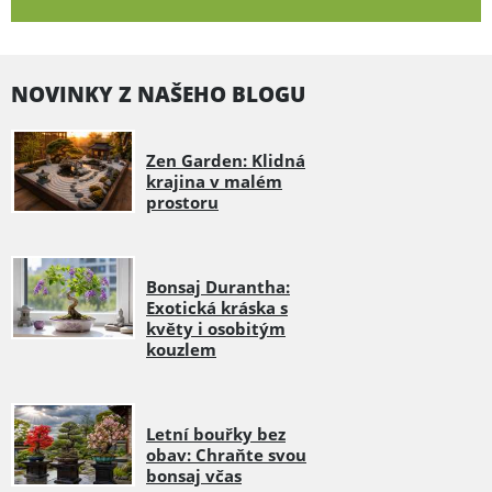
NOVINKY Z NAŠEHO BLOGU
Zen Garden: Klidná
krajina v malém
prostoru
Bonsaj Durantha:
Exotická kráska s
květy i osobitým
kouzlem
Letní bouřky bez
obav: Chraňte svou
bonsaj včas