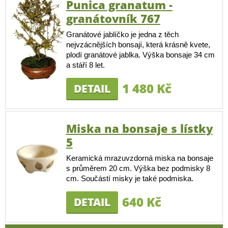
Punica granatum -
granátovník 767
Granátové jablíčko je jedna z těch
nejvzácnějších bonsají, která krásně kvete,
plodí granátové jablka. Výška bonsaje 34 cm
a stáří 8 let.
1 480 Kč
DETAIL
Miska na bonsaje s lístky
5
Keramická mrazuvzdorná miska na bonsaje
s průměrem 20 cm. Výška bez podmisky 8
cm. Součástí misky je také podmiska.
640 Kč
DETAIL