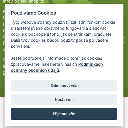
info@bonsai-shop.cz
Bonsai-shop
Používáme Cookies
Legionářů 2
Tyto webové stránky používají základní funkční cookie
Hodonín
k zajištění svého správného fungování a sledovací
695 01
cookie k pochopení toho, jak se stránkami pracujete.
Otevřeno:
Další typy cookies budou použity pouze po vašem
Po-Pá 9-17
schválení.
So 9-11:30
Ještě podrobnější informace o tom, jak cookies
Ochrana osobních údajů
zpracováváme, naleznete v našich
Podmínkách
Informace UKZÚZ
ochrany osobních údajů
.
Cookies
Odmítnout vše
Nastavení
© 2026 Bonsai-Shop.cz -
Partnerský
Přijmout vše
program
Partner ID: