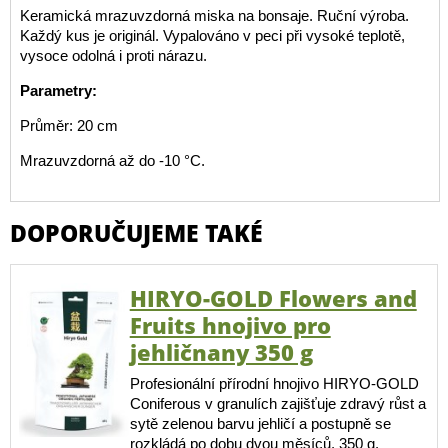
Keramická mrazuvzdorná miska na bonsaje. Ruční výroba.
Každý kus je originál. Vypalováno v peci při vysoké teplotě,
vysoce odolná i proti nárazu.
Parametry:
Průměr: 20 cm
Mrazuvzdorná až do -10 °C.
DOPORUČUJEME TAKÉ
HIRYO-GOLD Flowers and
Fruits hnojivo pro
jehličnany 350 g
Profesionální přírodní hnojivo HIRYO-GOLD
Coniferous v granulích zajišťuje zdravý růst a
sytě zelenou barvu jehličí a postupně se
rozkládá po dobu dvou měsíců. 350 g.