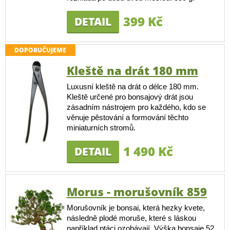
399 Kč
DETAIL
DOPORUČUJEME
Kleště na drát 180 mm
Luxusní kleště na drát o délce 180 mm.
Kleště určené pro bonsajový drát jsou
zásadním nástrojem pro každého, kdo se
věnuje pěstování a formování těchto
miniaturních stromů.
1 490 Kč
DETAIL
Morus - morušovník 859
Morušovník je bonsai, která hezky kvete,
následně plodé moruše, které s láskou
například ptáci ozobávají. Výška bonsaje 52