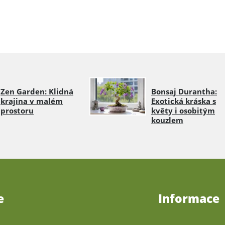
Zen Garden: Klidná
Bonsaj Durantha:
krajina v malém
Exotická kráska s
prostoru
květy i osobitým
kouzlem
e
Informace