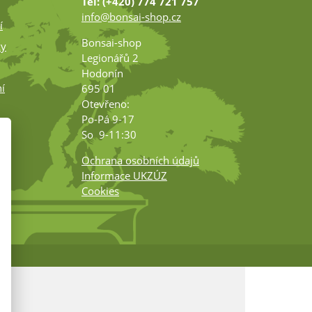
Tel: (+420) 774 721 757
info@bonsai-shop.cz
í
Bonsai-shop
ky
Legionářů 2
Hodonín
í
695 01
Otevřeno:
Po-Pá 9-17
ko
So 9-11:30
Ochrana osobních údajů
Informace UKZÚZ
Cookies
m