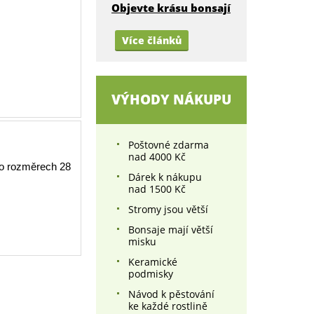
Objevte krásu bonsají
Více článků
VÝHODY NÁKUPU
Poštovné zdarma
nad 4000 Kč
 o rozměrech 28
Dárek k nákupu
nad 1500 Kč
Stromy jsou větší
Bonsaje mají větší
misku
Keramické
podmisky
Návod k pěstování
ke každé rostlině