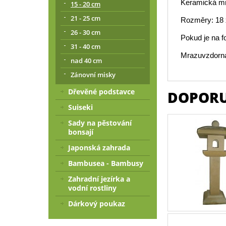
Keramická mr
15 - 20 cm
21 - 25 cm
Rozměry: 18 
26 - 30 cm
Pokud je na f
31 - 40 cm
Mrazuvzdorná
nad 40 cm
Zánovní misky
Dřevěné podstavce
DOPORU
Suiseki
Sady na pěstování
bonsají
Japonská zahrada
Bambusea - Bambusy
Zahradní jezírka a
vodní rostliny
Dárkový poukaz