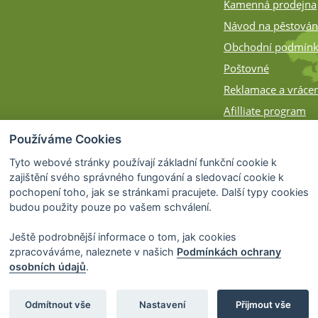
Kamenná prodejna
Návod na pěstován
Obchodní podmín
Poštovné
Reklamace a vrácen
Afilliate program
Zásilky na Slovens
Používáme Cookies
Způsob balení
Tyto webové stránky používají základní funkční cookie k
zajištění svého správného fungování a sledovací cookie k
pochopení toho, jak se stránkami pracujete. Další typy cookies
budou použity pouze po vašem schválení.
Ještě podrobnější informace o tom, jak cookies
zpracováváme, naleznete v našich
Podmínkách ochrany
osobních údajů
.
© 2026 Bonsai-Shop.cz -
Partnerský progra
Odmítnout vše
Nastavení
Přijmout vše