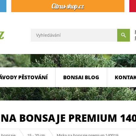
ÁVODY PĚSTOVÁNÍ
BONSAI BLOG
KONTA
 NA BONSAJE PREMIUM 14
a bonsaje
15 - 20 cm
Miska na bonsaje premium 140019