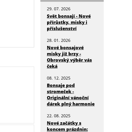
29. 07. 2026
Svět bonsají - Nové
přírůstky, misky i
příslušenství
28. 01. 2026
Nové bonsajové
misky již brzy -
Obrovský výběr vás
čeká
08. 12. 2025
Bonsaje pod
stromeček -
Originální vánoční
dárek plný harmonie
22. 08. 2025
Nové začátky s
koncem prázdnin: