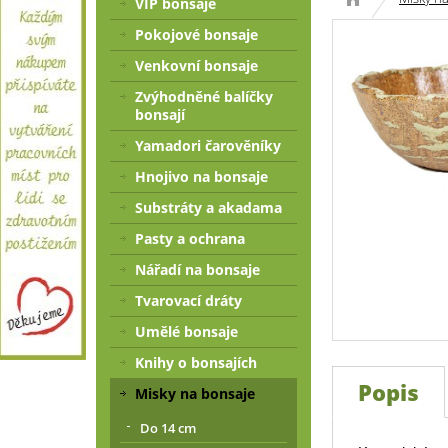
VIP bonsaje
Pokojové bonsaje
Venkovní bonsaje
Zvýhodněné balíčky
bonsají
Yamadori čarověníky
Hnojivo na bonsaje
Substráty a akadama
Pasty a ochrana
Nářadí na bonsaje
Tvarovací dráty
Umělé bonsaje
Knihy o bonsajích
Popis
Misky na bonsaje
Do 14 cm