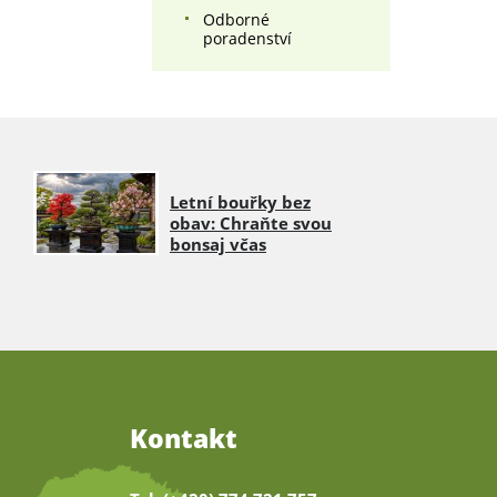
Odborné
poradenství
Letní bouřky bez
obav: Chraňte svou
bonsaj včas
Kontakt