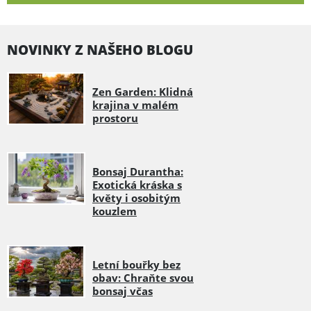
NOVINKY Z NAŠEHO BLOGU
Zen Garden: Klidná
krajina v malém
prostoru
Bonsaj Durantha:
Exotická kráska s
květy i osobitým
kouzlem
Letní bouřky bez
obav: Chraňte svou
bonsaj včas