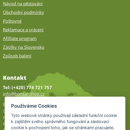
Návod na pěstování
Obchodní podmínky
Poštovné
Reklamace a vrácení
Afilliate program
Zásilky na Slovensko
Způsob balení
Kontakt
Tel: (+420) 774 721 757
info@bonsai-shop.cz
Bonsai-shop
Používáme Cookies
Legionářů 2
Tyto webové stránky používají základní funkční cookie
Hodonín
k zajištění svého správného fungování a sledovací
695 01
cookie k pochopení toho, jak se stránkami pracujete.
Otevřeno: