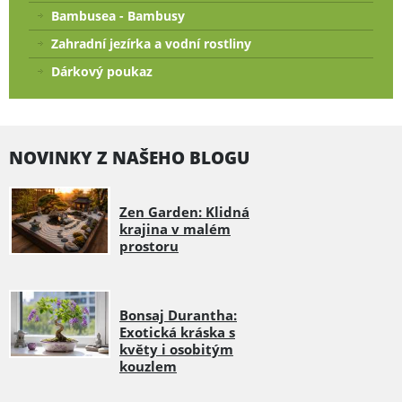
Bambusea - Bambusy
Zahradní jezírka a vodní rostliny
Dárkový poukaz
NOVINKY Z NAŠEHO BLOGU
Zen Garden: Klidná
krajina v malém
prostoru
Bonsaj Durantha:
Exotická kráska s
květy i osobitým
kouzlem