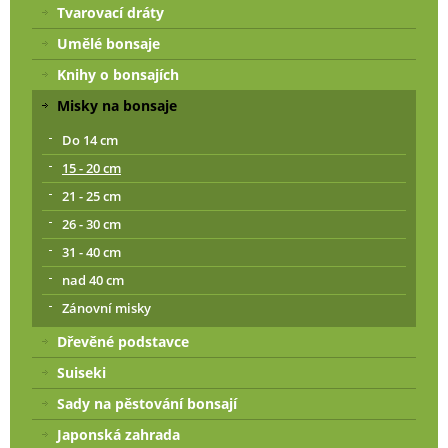
Tvarovací dráty
Umělé bonsaje
Knihy o bonsajích
Misky na bonsaje
Do 14 cm
15 - 20 cm
21 - 25 cm
26 - 30 cm
31 - 40 cm
nad 40 cm
Zánovní misky
Dřevěné podstavce
Suiseki
Sady na pěstování bonsají
Japonská zahrada