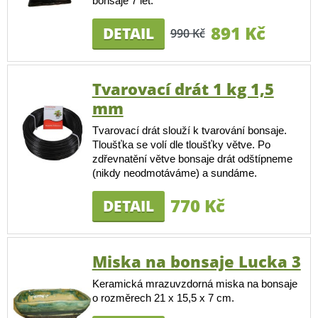
bonsaje 7 let.
891 Kč
DETAIL
990 Kč
Tvarovací drát 1 kg 1,5
mm
Tvarovací drát slouží k tvarování bonsaje.
Tloušťka se volí dle tloušťky větve. Po
zdřevnatění větve bonsaje drát odštípneme
(nikdy neodmotáváme) a sundáme.
770 Kč
DETAIL
Miska na bonsaje Lucka 3
Keramická mrazuvzdorná miska na bonsaje
o rozměrech 21 x 15,5 x 7 cm.