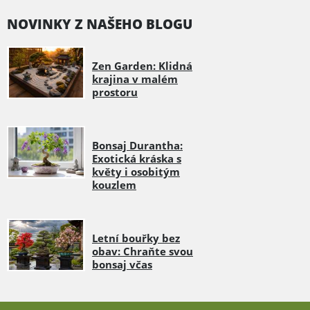
NOVINKY Z NAŠEHO BLOGU
Zen Garden: Klidná
krajina v malém
prostoru
Bonsaj Durantha:
Exotická kráska s
květy i osobitým
kouzlem
Letní bouřky bez
obav: Chraňte svou
bonsaj včas