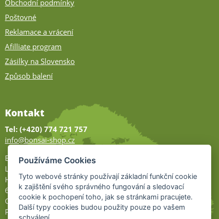
Obchodní podmínky
Poštovné
Reklamace a vrácení
Afilliate program
Zásilky na Slovensko
Způsob balení
Kontakt
Tel: (+420) 774 721 757
info@bonsai-shop.cz
Bonsai-shop
Používáme Cookies
Legionářů 2
Tyto webové stránky používají základní funkční cookie
Hodonín
k zajištění svého správného fungování a sledovací
695 01
cookie k pochopení toho, jak se stránkami pracujete.
Otevřeno:
Další typy cookies budou použity pouze po vašem
Po-Pá 9-17
schválení.