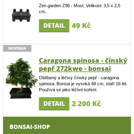
Zen garden Z96 - Most. Velikost: 3,5 x 2,5
cm.
49 Kč
DETAIL
NOVINKA
Caragona spinosa - čínský
pepř 272kwe - bonsai
Oblíbený a léčivý čínský pepř - caragona
spinosa. Bonsai je vysoká 48 cm, staří 16 let.
Používá se jako léčivé koření.
2 200 Kč
DETAIL
BONSAI-SHOP