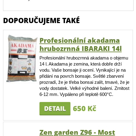
DOPORUČUJEME TAKÉ
Profesionální akadama
hrubozrnná IBARAKI 14l
Profesionální hrubozrnná akadama o objemu
14 l. Akadama je zemina, která dobře drží
vodu. Vaše bonsaje ji ocení. Vynikající je na
přidání na povrch bonsaje. Světlé zbarvení
prozradí, že je třeba bonsai zalít, tmavé, že je
vody dostatek. Velké výhodné balení. Zrnitost
6-12 mm. Vypáleno při teplotě 600°C.
650 Kč
DETAIL
Zen garden Z96 - Most