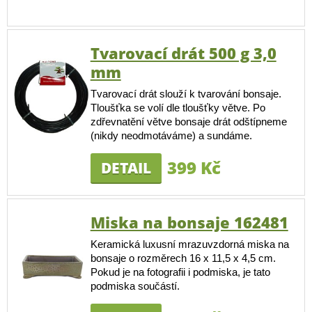
Tvarovací drát 500 g 3,0
mm
Tvarovací drát slouží k tvarování bonsaje.
Tloušťka se volí dle tloušťky větve. Po
zdřevnatění větve bonsaje drát odštípneme
(nikdy neodmotáváme) a sundáme.
399 Kč
DETAIL
Miska na bonsaje 162481
Keramická luxusní mrazuvzdorná miska na
bonsaje o rozměrech 16 x 11,5 x 4,5 cm.
Pokud je na fotografii i podmiska, je tato
podmiska součástí.