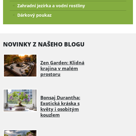
Zahradní jezírka a vodní rostliny
Dárkový poukaz
NOVINKY Z NAŠEHO BLOGU
Zen Garden: Klidná
krajina v malém
prostoru
Bonsaj Durantha:
Exotická kráska s
květy i osobitým
kouzlem