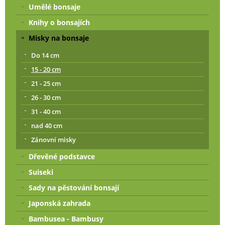
Umělé bonsaje
Knihy o bonsajích
Misky na bonsaje
Do 14 cm
15 - 20 cm
21 - 25 cm
26 - 30 cm
31 - 40 cm
nad 40 cm
Zánovní misky
Dřevěné podstavce
Suiseki
Sady na pěstování bonsají
Japonská zahrada
Bambusea - Bambusy