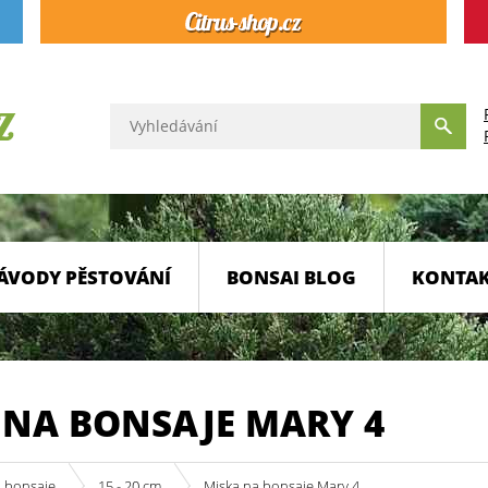
ÁVODY PĚSTOVÁNÍ
BONSAI BLOG
KONTA
 NA BONSAJE MARY 4
a bonsaje
15 - 20 cm
Miska na bonsaje Mary 4