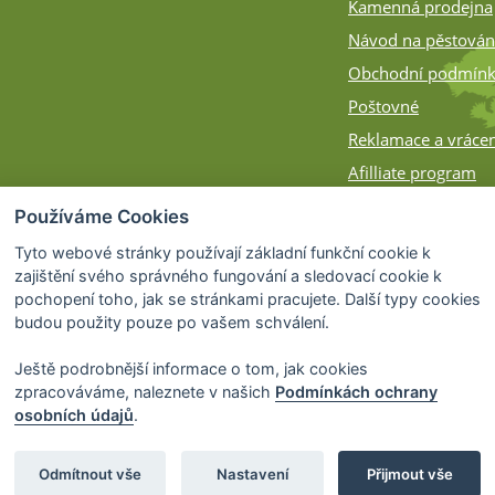
Kamenná prodejna
Návod na pěstován
Obchodní podmín
Poštovné
Reklamace a vrácen
Afilliate program
Zásilky na Slovens
Používáme Cookies
Způsob balení
Tyto webové stránky používají základní funkční cookie k
zajištění svého správného fungování a sledovací cookie k
pochopení toho, jak se stránkami pracujete. Další typy cookies
budou použity pouze po vašem schválení.
Ještě podrobnější informace o tom, jak cookies
zpracováváme, naleznete v našich
Podmínkách ochrany
osobních údajů
.
© 2026 Bonsai-Shop.cz -
Partnerský progra
Odmítnout vše
Nastavení
Přijmout vše