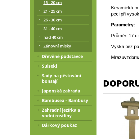
15 - 20 cm
Keramická mr
21 - 25 cm
peci při vysok
26 - 30 cm
Parametry:
31 - 40 cm
Průměr: 17 
nad 40 cm
Zánovní misky
Výška bez po
Dřevěné podstavce
Mrazuvzdorná
Suiseki
Sady na pěstování
DOPORU
bonsají
Japonská zahrada
Bambusea - Bambusy
Zahradní jezírka a
vodní rostliny
Dárkový poukaz