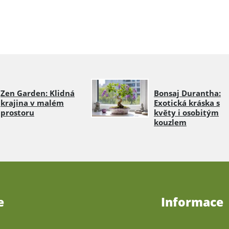
Zen Garden: Klidná
Bonsaj Durantha:
krajina v malém
Exotická kráska s
prostoru
květy i osobitým
kouzlem
e
Informace