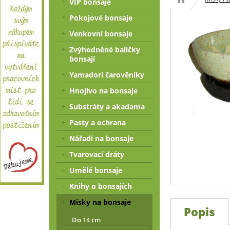
VIP bonsaje
Pokojové bonsaje
Venkovní bonsaje
Zvýhodněné balíčky
bonsají
Yamadori čarověníky
Hnojivo na bonsaje
Substráty a akadama
Pasty a ochrana
Nářadí na bonsaje
Tvarovací dráty
Umělé bonsaje
Knihy o bonsajích
Misky na bonsaje
Popis
Do 14 cm