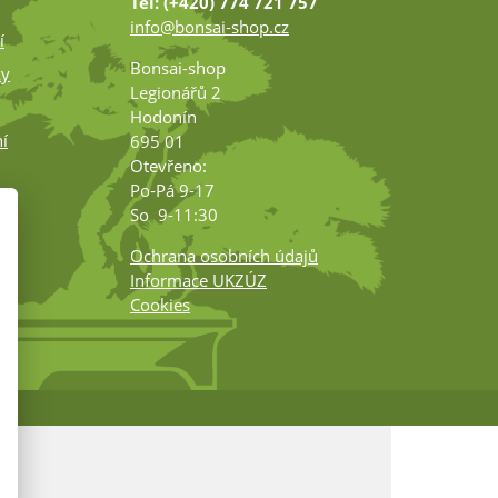
Tel: (+420) 774 721 757
info@bonsai-shop.cz
í
Bonsai-shop
ky
Legionářů 2
Hodonín
í
695 01
Otevřeno:
Po-Pá 9-17
ko
So 9-11:30
Ochrana osobních údajů
Informace UKZÚZ
Cookies
m