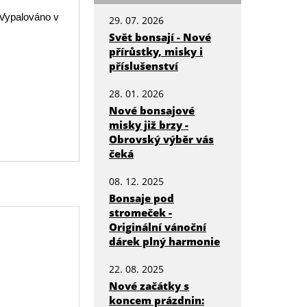
 Vypalováno v
29. 07. 2026
Svět bonsají - Nové
přírůstky, misky i
příslušenství
28. 01. 2026
Nové bonsajové
misky již brzy -
Obrovský výběr vás
čeká
08. 12. 2025
Bonsaje pod
stromeček -
Originální vánoční
dárek plný harmonie
22. 08. 2025
Nové začátky s
koncem prázdnin: