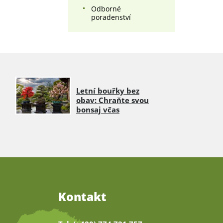
Odborné
poradenství
Letní bouřky bez
obav: Chraňte svou
bonsaj včas
Kontakt