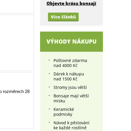
Objevte krásu bonsají
Více článků
VÝHODY NÁKUPU
Poštovné zdarma
nad 4000 Kč
Dárek k nákupu
nad 1500 Kč
Stromy jsou větší
 o rozměrech 28
Bonsaje mají větší
misku
Keramické
podmisky
Návod k pěstování
ke každé rostlině