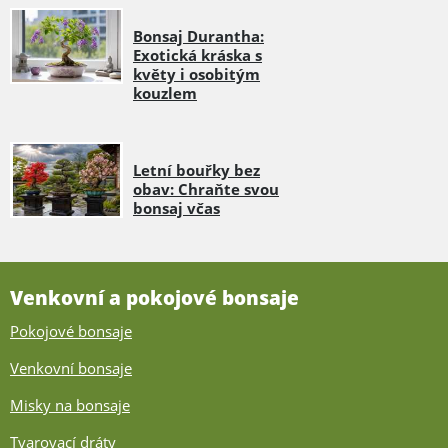
Bonsaj Durantha:
Exotická kráska s
květy i osobitým
kouzlem
Letní bouřky bez
obav: Chraňte svou
bonsaj včas
Venkovní a pokojové bonsaje
Pokojové bonsaje
Venkovní bonsaje
Misky na bonsaje
Tvarovací dráty