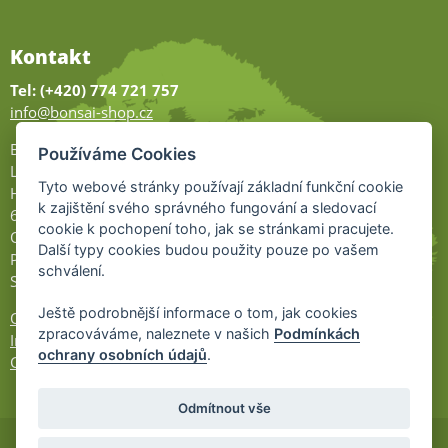
Kontakt
Tel: (+420) 774 721 757
info@bonsai-shop.cz
Bonsai-shop
Používáme Cookies
Legionářů 2
Tyto webové stránky používají základní funkční cookie
Hodonín
k zajištění svého správného fungování a sledovací
695 01
cookie k pochopení toho, jak se stránkami pracujete.
Otevřeno:
Další typy cookies budou použity pouze po vašem
Po-Pá 9-17
schválení.
So 9-11:30
Ještě podrobnější informace o tom, jak cookies
Ochrana osobních údajů
zpracováváme, naleznete v našich
Podmínkách
Informace UKZÚZ
ochrany osobních údajů
.
Cookies
Odmítnout vše