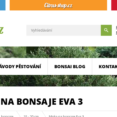
ÁVODY PĚSTOVÁNÍ
BONSAI BLOG
KONTA
 NA BONSAJE EVA 3
a bonsaje
15 - 20 cm
Miska na bonsaje Eva 3