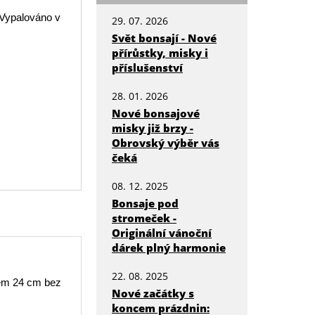
 Vypalováno v
29. 07. 2026
Svět bonsají - Nové
přírůstky, misky i
příslušenství
28. 01. 2026
Nové bonsajové
misky již brzy -
Obrovský výběr vás
čeká
08. 12. 2025
Bonsaje pod
stromeček -
Originální vánoční
dárek plný harmonie
22. 08. 2025
em 24 cm bez
Nové začátky s
koncem prázdnin: