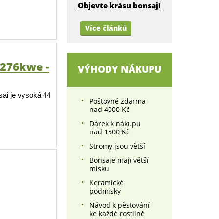
Objevte krásu bonsají
Více článků
 276kwe -
VÝHODY NÁKUPU
sai je vysoká 44
Poštovné zdarma
nad 4000 Kč
Dárek k nákupu
nad 1500 Kč
Stromy jsou větší
Bonsaje mají větší
misku
Keramické
podmisky
Návod k pěstování
ke každé rostlině