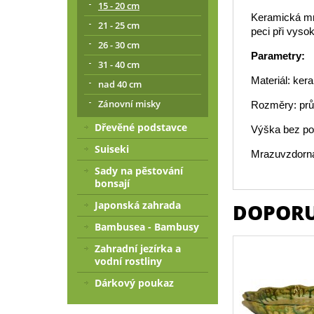
15 - 20 cm
Keramická mr
21 - 25 cm
peci při vysok
26 - 30 cm
Parametry:
31 - 40 cm
Materiál: ker
nad 40 cm
Zánovní misky
Rozměry: pr
Dřevěné podstavce
Výška bez po
Suiseki
Mrazuvzdorná
Sady na pěstování
bonsají
Japonská zahrada
DOPORU
Bambusea - Bambusy
Zahradní jezírka a
vodní rostliny
Dárkový poukaz