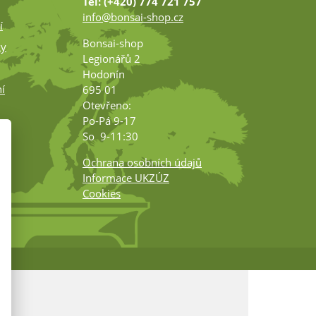
Tel: (+420) 774 721 757
info@bonsai-shop.cz
í
Bonsai-shop
ky
Legionářů 2
Hodonín
í
695 01
Otevřeno:
Po-Pá 9-17
ko
So 9-11:30
Ochrana osobních údajů
Informace UKZÚZ
Cookies
m