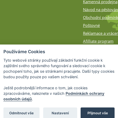
Kamenná prodejna
Návod na pěstován
Obchodní podmín
Poštovné
Reklamace a vrácen
Afilliate program
Zásilky na Slovens
Používáme Cookies
Způsob balení
Tyto webové stránky používají základní funkční cookie k
zajištění svého správného fungování a sledovací cookie k
pochopení toho, jak se stránkami pracujete. Další typy cookies
budou použity pouze po vašem schválení.
Ještě podrobnější informace o tom, jak cookies
zpracováváme, naleznete v našich
Podmínkách ochrany
osobních údajů
.
© 2026 Bonsai-Shop.cz -
Partnerský progra
Odmítnout vše
Nastavení
Přijmout vše