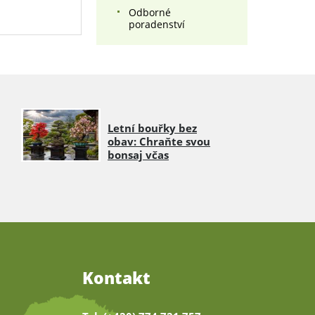
Odborné
poradenství
Letní bouřky bez
obav: Chraňte svou
bonsaj včas
Kontakt