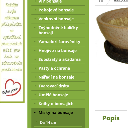
VIP bonsaje
Pokojové bonsaje
Venkovní bonsaje
Zvýhodněné balíčky
bonsají
Yamadori čarověníky
Hnojivo na bonsaje
Substráty a akadama
Pasty a ochrana
Nářadí na bonsaje
Tvarovací dráty
Umělé bonsaje
Knihy o bonsajích
Misky na bonsaje
Popis
Do 14 cm