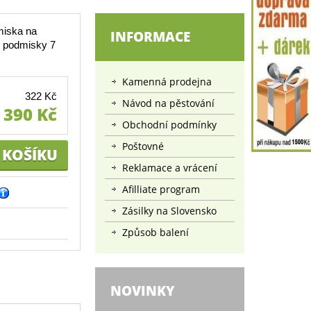
miska na
INFORMACE
z podmisky 7
Kamenná prodejna
322 Kč
Návod na pěstování
390 Kč
Obchodní podmínky
Poštovné
Reklamace a vrácení
Afilliate program
Zásilky na Slovensko
Způsob balení
NOVINKY