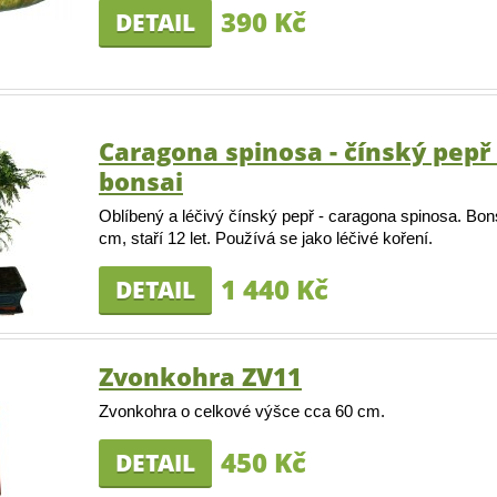
390 Kč
DETAIL
Caragona spinosa - čínský pepř
bonsai
Oblíbený a léčivý čínský pepř - caragona spinosa. Bon
cm, staří 12 let. Používá se jako léčivé koření.
1 440 Kč
DETAIL
Zvonkohra ZV11
Zvonkohra o celkové výšce cca 60 cm.
450 Kč
DETAIL