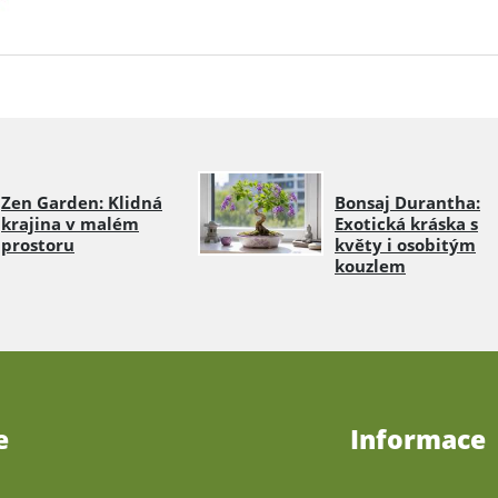
Zen Garden: Klidná
Bonsaj Durantha:
krajina v malém
Exotická kráska s
prostoru
květy i osobitým
kouzlem
e
Informace