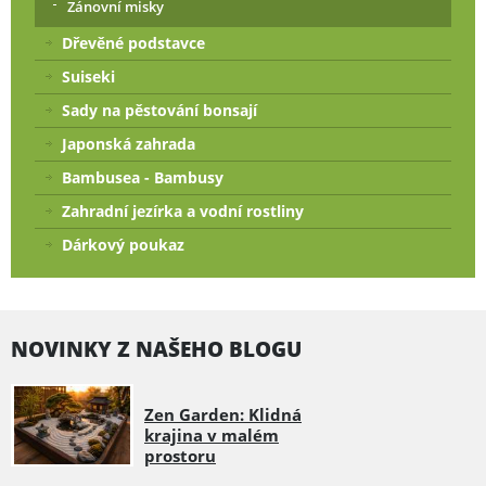
Zánovní misky
Dřevěné podstavce
Suiseki
Sady na pěstování bonsají
Japonská zahrada
Bambusea - Bambusy
Zahradní jezírka a vodní rostliny
Dárkový poukaz
NOVINKY Z NAŠEHO BLOGU
Zen Garden: Klidná
krajina v malém
prostoru