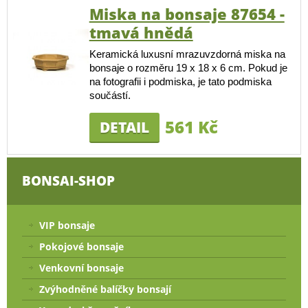
Miska na bonsaje 87654 -
tmavá hnědá
Keramická luxusní mrazuvzdorná miska na
bonsaje o rozměru 19 x 18 x 6 cm. Pokud je
na fotografii i podmiska, je tato podmiska
součástí.
561 Kč
DETAIL
BONSAI-SHOP
VIP bonsaje
Pokojové bonsaje
Venkovní bonsaje
Zvýhodněné balíčky bonsají