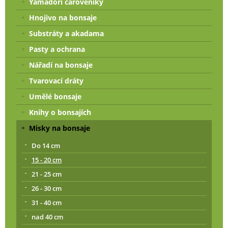
Yamadori čarověníky
Hnojivo na bonsaje
Substráty a akadama
Pasty a ochrana
Nářadí na bonsaje
Tvarovací dráty
Umělé bonsaje
Knihy o bonsajích
Misky na bonsaje
Do 14 cm
15 - 20 cm
21 - 25 cm
26 - 30 cm
31 - 40 cm
nad 40 cm