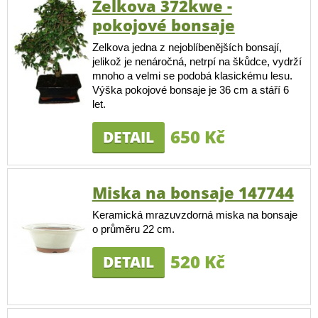
Zelkova 372kwe -
pokojové bonsaje
Zelkova jedna z nejoblíbenějších bonsají,
jelikož je nenáročná, netrpí na škůdce, vydrží
mnoho a velmi se podobá klasickému lesu.
Výška pokojové bonsaje je 36 cm a stáří 6
let.
650 Kč
DETAIL
Miska na bonsaje 147744
Keramická mrazuvzdorná miska na bonsaje
o průměru 22 cm.
520 Kč
DETAIL