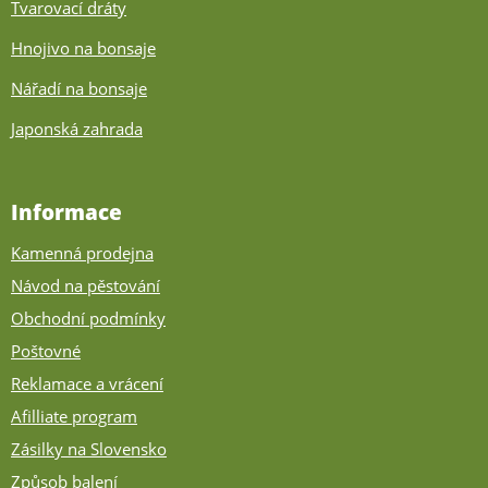
Tvarovací dráty
Hnojivo na bonsaje
Nářadí na bonsaje
Japonská zahrada
Informace
Kamenná prodejna
Návod na pěstování
Obchodní podmínky
Poštovné
Reklamace a vrácení
Afilliate program
Zásilky na Slovensko
Způsob balení