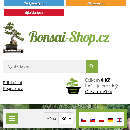
Celkem
0 Kč
Přihlášení
Košík je prázdný
Registrace
Obsah košíku