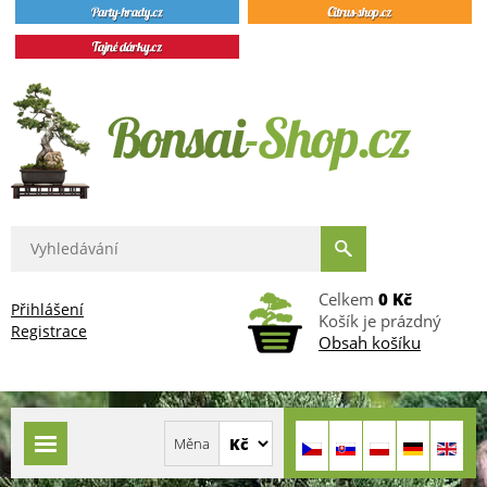
Celkem
0 Kč
Přihlášení
Košík je prázdný
Registrace
Obsah košíku