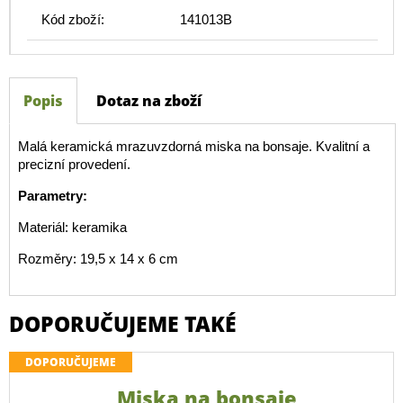
Kód zboží:
141013B
Popis
Dotaz na zboží
Malá keramická mrazuvzdorná miska na bonsaje. Kvalitní a
precizní provedení.
Parametry:
Materiál: keramika
Rozměry: 19,5 x 14 x 6 cm
DOPORUČUJEME TAKÉ
DOPORUČUJEME
Miska na bonsaje