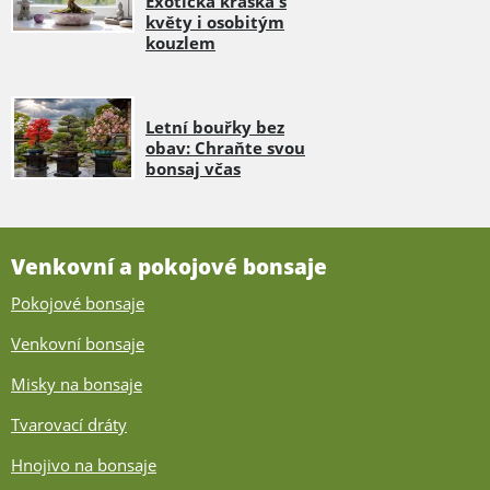
Exotická kráska s
květy i osobitým
kouzlem
Letní bouřky bez
obav: Chraňte svou
bonsaj včas
Venkovní a pokojové bonsaje
Pokojové bonsaje
Venkovní bonsaje
Misky na bonsaje
Tvarovací dráty
Hnojivo na bonsaje