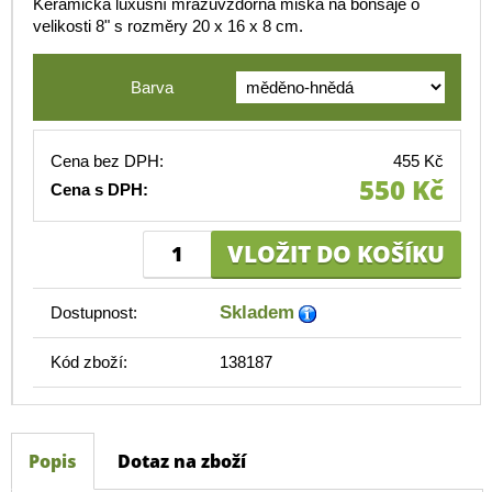
Keramická luxusní mrazuvzdorná miska na bonsaje o
velikosti 8" s rozměry 20 x 16 x 8 cm.
Barva
Cena bez DPH:
455 Kč
550 Kč
Cena s DPH:
Skladem
Dostupnost:
Kód zboží:
138187
Popis
Dotaz na zboží