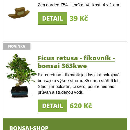
Zen garden Z54 - Loďka. Velikost: 4 x 1 cm.
39 Kč
DETAIL
NOVINKA
Ficus retusa - fíkovník -
bonsai 363kwe
Ficus retusa - fíkovník je klasická pokojová
bonsaje o výšce stromu 35 cm a stáří 6 let.
Stačí jim polostín, či šero, pouze nesnáší
průvan a studenou vodu.
620 Kč
DETAIL
BONSAI-SHOP