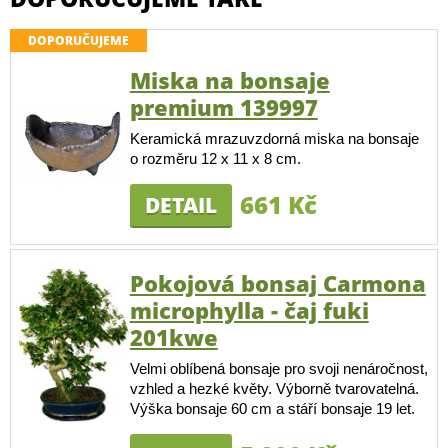
DOPORUČUJEME
Miska na bonsaje
premium 139997
Keramická mrazuvzdorná miska na bonsaje
o rozměru 12 x 11 x 8 cm.
661 Kč
DETAIL
Pokojová bonsaj Carmona
microphylla - čaj fuki
201kwe
Velmi oblíbená bonsaje pro svoji nenáročnost,
vzhled a hezké květy. Výborně tvarovatelná.
Výška bonsaje 60 cm a stáří bonsaje 19 let.