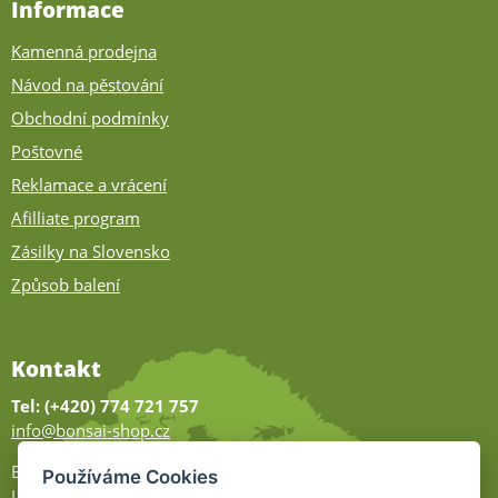
Informace
Kamenná prodejna
Návod na pěstování
Obchodní podmínky
Poštovné
Reklamace a vrácení
Afilliate program
Zásilky na Slovensko
Způsob balení
Kontakt
Tel: (+420) 774 721 757
info@bonsai-shop.cz
Bonsai-shop
Používáme Cookies
Legionářů 2