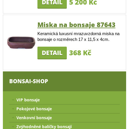
5 200 Kč
DETAIL
Miska na bonsaje 87643
Keramická luxusní mrazuvzdorná miska na
bonsaje o rozměrech 17 x 11,5 x 4cm.
368 Kč
DETAIL
BONSAI-SHOP
VIP bonsaje
Pokojové bonsaje
Venkovní bonsaje
Zvýhodněné balíčky bonsají