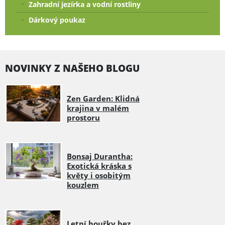
Zahradní jezírka a vodní rostliny
Dárkový poukaz
NOVINKY Z NAŠEHO BLOGU
Zen Garden: Klidná
krajina v malém
prostoru
Bonsaj Durantha:
Exotická kráska s
květy i osobitým
kouzlem
Letní bouřky bez